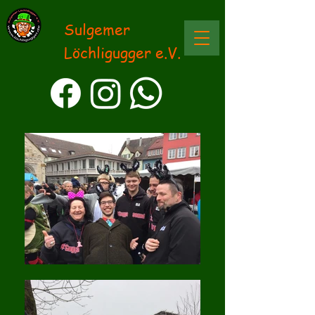
Sulgemer
Löchligugger e.V.